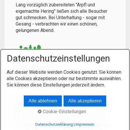
Lang vorzüglich zubereiteten "Ärpfl und
eigemachte Hering" ließen sich alle Besucher
gut schmecken. Bei Unterhaltung - sogar mit
Gesang - verbrachten wir einen schönen,
gelungenen Abend.
Datenschutzeinstellungen
Beginn der
Auf dieser Website werden Cookies genutzt. Sie können
Wandersaison 2005
alle Cookies akzeptieren oder nur bestimmte auswählen.
Sie können diese Einstellungen jederzeit ändern.
Das Thiemitztal ist für unsere Ortsgruppe sowie
Alle ablehnen
Alle akzeptieren
dem Posaunenchor Steinbach für ihre
Cookie-Einstellungen
gemeinsame Wanderung schon zur Tradition
geworden - ebenso das stürmische Wetter.
Datenschutzerklärung
|
Impressum
Trotzdem machten sich 24 Wanderfreunde auf