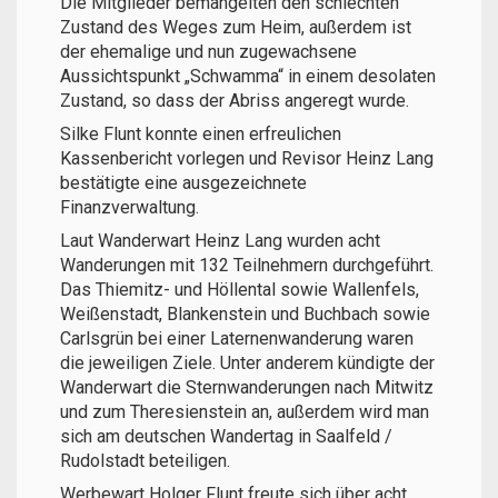
Die Mitglieder bemängelten den schlechten
Zustand des Weges zum Heim, außerdem ist
der ehemalige und nun zugewachsene
Aussichtspunkt „Schwamma“ in einem desolaten
Zustand, so dass der Abriss angeregt wurde.
Silke Flunt konnte einen erfreulichen
Kassenbericht vorlegen und Revisor Heinz Lang
bestätigte eine ausgezeichnete
Finanzverwaltung.
Laut Wanderwart Heinz Lang wurden acht
Wanderungen mit 132 Teilnehmern durchgeführt.
Das Thiemitz- und Höllental sowie Wallenfels,
Weißenstadt, Blankenstein und Buchbach sowie
Carlsgrün bei einer Laternenwanderung waren
die jeweiligen Ziele. Unter anderem kündigte der
Wanderwart die Sternwanderungen nach Mitwitz
und zum Theresienstein an, außerdem wird man
sich am deutschen Wandertag in Saalfeld /
Rudolstadt beteiligen.
Werbewart Holger Flunt freute sich über acht