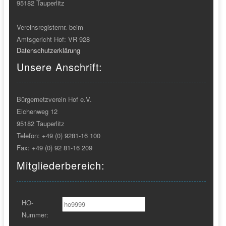
95182 Tauperlitz
Vereinsregisternr. beim
Amtsgericht Hof: VR 928
Datenschutzerklärung
Unsere Anschrift:
Bürgernetzverein Hof e.V.
Eichenweg 12
95182 Tauperlitz
Telefon: +49 (0) 9281-16 100
Fax: +49 (0) 92 81-16 209
Mitgliederbereich:
HO-
Nummer: