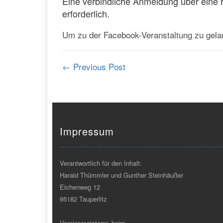
Eine verbindliche Anmeldung über eine 
erforderlich.
Um zu der Facebook-Veranstaltung zu gelan
←
Previous Post
Impressum
Verantwortlich für den Inhalt:
Harald Thümmler und Gunther Steinhäußer
Eichenweg 12
95182 Tauperlitz
Vereinsregisternr. beim