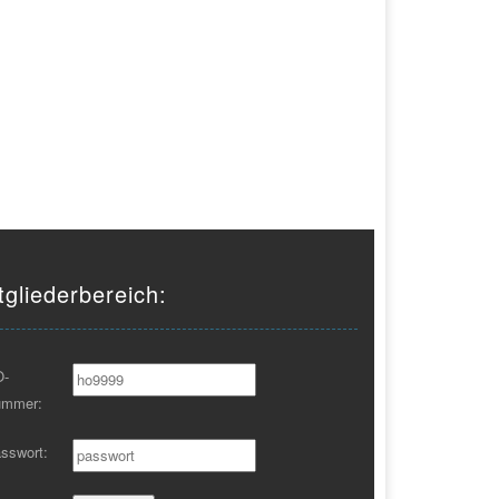
tgliederbereich:
O-
ummer:
sswort: