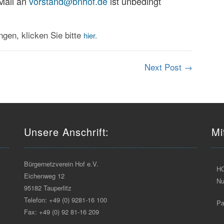
Mail an
vorstand@bnhof.de
ist unbedingt
gen, klicken Sie bitte
hier.
Next Post
→
Unsere Anschrift:
Mi
Bürgernetzverein Hof e.V.
H
Eichenweg 12
N
95182 Tauperlitz
Telefon: +49 (0) 9281-16 100
Pa
Fax: +49 (0) 92 81-16 209